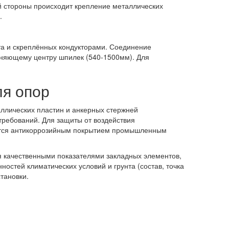
й стороны происходит крепление металлических
и.
ата и скреплённых кондукторами. Соединение
няющему центру шпилек (540-1500мм). Для
ля опор
ллических пластин и анкерных стержней
требований. Для защиты от воздействия
аются антикоррозийным покрытием промышленным
 качественными показателями закладных элементов,
остей климатических условий и грунта (состав, точка
тановки.