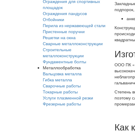
Ограждения для спортивных
Закладные
площадок
подпорок,
Ограждения пандусов
анке
Отбойники
Перила из нержавеющей стали
Конструкц
Пристенные поручни
происходи
Решетки на окна
квадратны
Сварные металлоконструкции
Строительные
Изго
металлоконструкции
Фундаментные болты
ООО ПК «М
Металлообработка
высококач
Вальцовка металла
неблагопр
Гибка металла
гальванич
Сварочные работы
Токарные работы
Степень в
Услуги плазменной резки
поэтому с
Фрезерные работы
промерзан
Как 